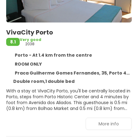
VivaCity Porto
Very good
8.1
2038
Porto - At 1.4 km from the centre
ROOM ONLY
Praca Guilherme Gomes Fernandes, 35, Porto 4050-293
Double room,1 double bed
With a stay at VivaCity Porto, you'll be centrally located in
Porto, steps from Porto Historic Center and 4 minutes by
foot from Avenida dos Aliados. This guesthouse is 0.5 mi
(0.8 km) from Bolhao Market and 0.5 mi (0.8 km) from
Porto Cathedral.
More info
Make use of convenient amenities such as
complimentary wireless internet access, a television in a
common area, and tour/ticket assistance.