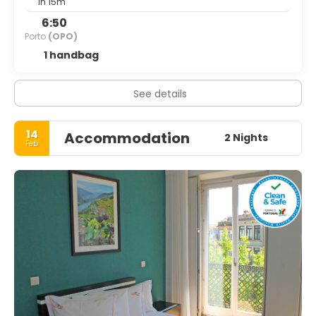
1h 15m
6:50
Porto
(OPO)
1 handbag
See details
14
Accommodation
2 Nights
Feb