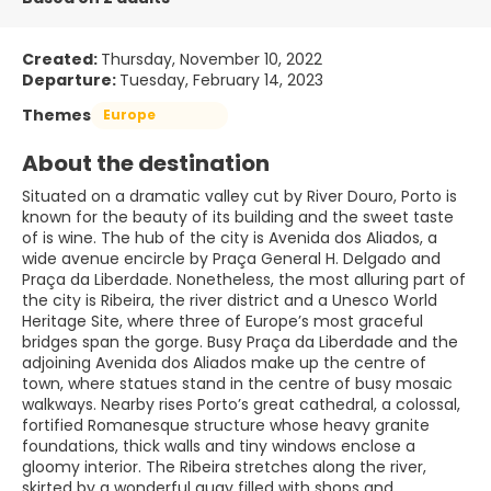
Created:
Thursday, November 10, 2022
Departure:
Tuesday, February 14, 2023
Themes
Europe
About the destination
Situated on a dramatic valley cut by River Douro, Porto is
known for the beauty of its building and the sweet taste
of is wine. The hub of the city is Avenida dos Aliados, a
wide avenue encircle by Praça General H. Delgado and
Praça da Liberdade. Nonetheless, the most alluring part of
the city is Ribeira, the river district and a Unesco World
Heritage Site, where three of Europe’s most graceful
bridges span the gorge. Busy Praça da Liberdade and the
adjoining Avenida dos Aliados make up the centre of
town, where statues stand in the centre of busy mosaic
walkways. Nearby rises Porto’s great cathedral, a colossal,
fortified Romanesque structure whose heavy granite
foundations, thick walls and tiny windows enclose a
gloomy interior. The Ribeira stretches along the river,
skirted by a wonderful quay filled with shops and