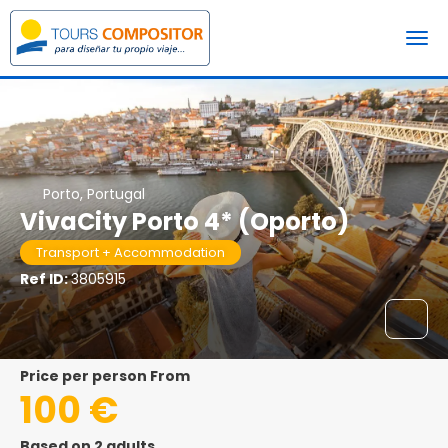
Porto, Portugal
VivaCity Porto 4* (Oporto)
Transport + Accommodation
Ref ID:
3805915
price per person From
100 €
Based on 2 adults