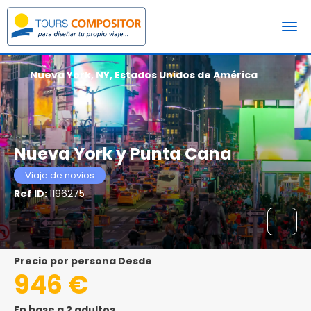
Nueva York, NY, Estados Unidos de América
Nueva York y Punta Cana
Viaje de novios
Ref ID:
1196275
precio por persona Desde
946 €
En base a 2 adultos