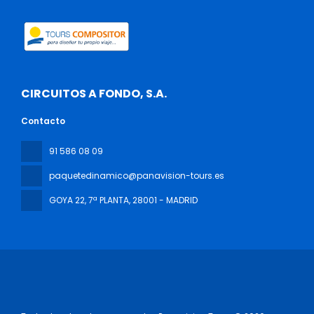
CIRCUITOS A FONDO, S.A.
Contacto
91 586 08 09
paquetedinamico@panavision-tours.es
GOYA 22, 7ª PLANTA
, 28001 - MADRID