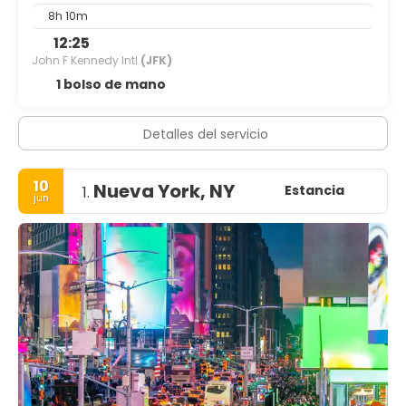
8h 10m
12:25
John F Kennedy Intl
(JFK)
1 bolso de mano
Detalles del servicio
10
Nueva York, NY
Estancia
1.
jun