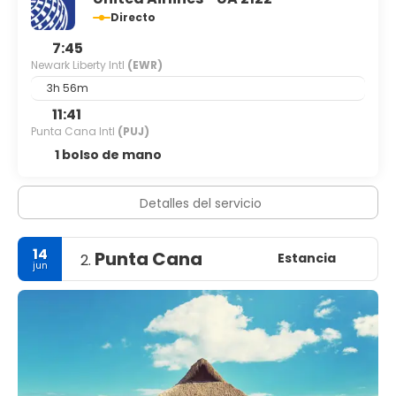
Ciudad de Nueva York tiene todo para todos:
Directo
arquitectura, arte, gastronomía, entretenimiento,
7:45
Newark Liberty Intl
(EWR)
3h 56m
11:41
Punta Cana Intl
(PUJ)
1 bolso de mano
Detalles del servicio
14
Punta Cana
Estancia
2.
jun