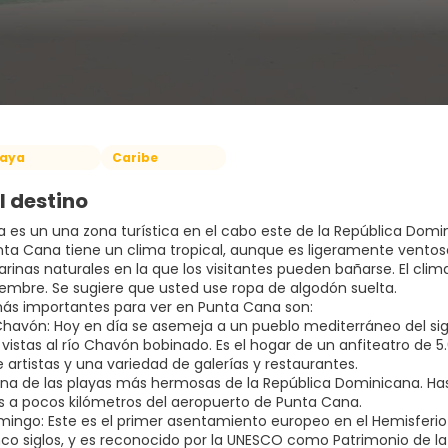
laya
Caribe
l destino
 es un una zona turística en el cabo este de la República Domini
nta Cana tiene un clima tropical, aunque es ligeramente ventoso,
arinas naturales en la que los visitantes pueden bañarse. El cl
viembre. Se sugiere que usted use ropa de algodón suelta.
 más importantes para ver en Punta Cana son:
 Chavón: Hoy en día se asemeja a un pueblo mediterráneo del sig
vistas al río Chavón bobinado. Es el hogar de un anfiteatro de 5
 artistas y una variedad de galerías y restaurantes.
: Una de las playas más hermosas de la República Dominicana. 
 a pocos kilómetros del aeropuerto de Punta Cana.
mingo: Este es el primer asentamiento europeo en el Hemisferio
co siglos, y es reconocido por la UNESCO como Patrimonio de la 