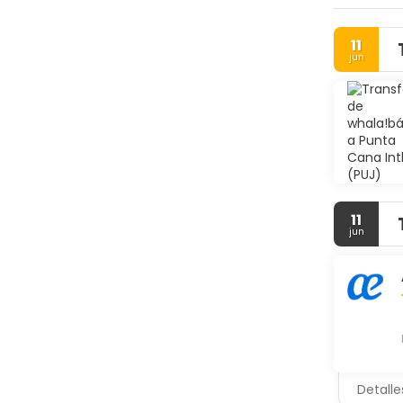
11
jun
11
jun
Detalle