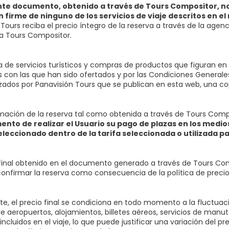
nte documento, obtenido a través de Tours Compositor, no
 firme de ninguno de los servicios de viaje descritos en el
Tours reciba el precio íntegro de la reserva a través de la agenc
a Tours Compositor.
va de servicios turísticos y compras de productos que figuran e
 con las que han sido ofertados y por las Condiciones Generales 
zados por Panavisión Tours que se publican en esta web, una 
rmación de la reserva tal como obtenida a través de Tours Com
ento de realizar el Usuario su pago de plazas en los medios
eleccionado dentro de la tarifa seleccionada o utilizada pa
o final obtenido en el documento generado a través de Tours C
y confirmar la reserva como consecuencia de la política de prec
te, el precio final se condiciona en todo momento a la fluctuaci
de aeropuertos, alojamientos, billetes aéreos, servicios de manu
 incluidos en el viaje, lo que puede justificar una variación del 