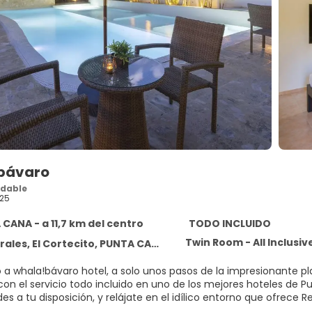
bávaro
dable
25
CANA - a 11,7 km del centro
TODO INCLUIDO
Twin Room - All Inclusiv
rales, El Cortecito, PUNTA CANA
o a whala!bávaro hotel, a solo unos pasos de la impresionante 
con el servicio todo incluido en uno de los mejores hoteles de P
s a tu disposición, y relájate en el idílico entorno que ofrece 