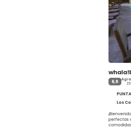
whala!
Agra
6,9
23
PUNTA 
Los Co
¡Bienvenid
perfectas 
comodidade