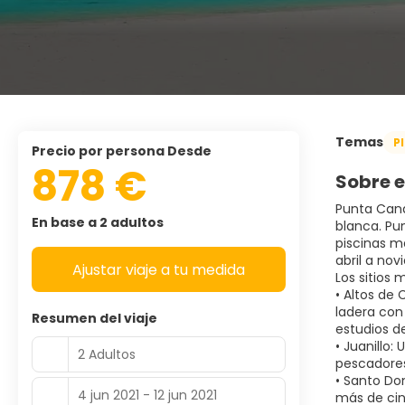
Temas
P
precio por persona Desde
878 €
Sobre e
Punta Cana
En base a 2 adultos
blanca. Pu
piscinas m
abril a no
Ajustar viaje a tu medida
Los sitios
• Altos de
ladera con 
Resumen del viaje
estudios de
• Juanillo
2 Adultos
pescadores
• Santo Do
4 jun 2021 - 12 jun 2021
más de cin