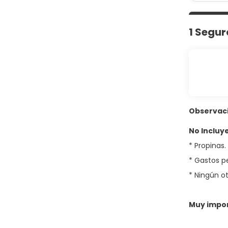
1 Segur
Observac
No Incluye
* Propinas.
* Gastos p
* Ningún ot
Muy impo