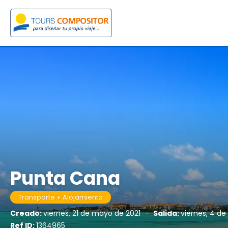
Punta Cana
Transporte + Alojamiento
Creado:
viernes, 21 de mayo de 2021
-
Salida:
viernes, 4 de
Ref ID:
1364965