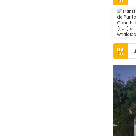
jun
04
jun