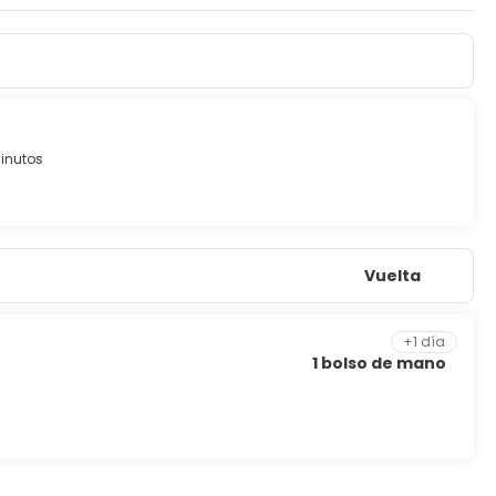
inutos
Vuelta
+1 día
1 bolso de mano