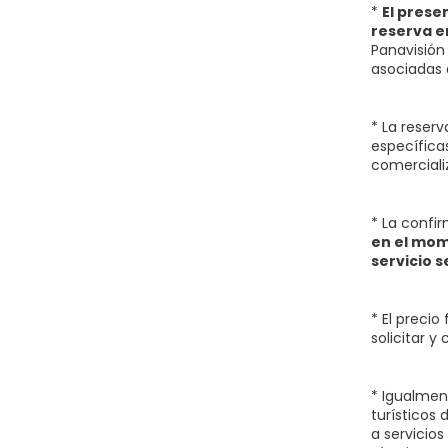
*
El prese
reserva en
Panavisión 
asociadas 
* La reser
específicas
comerciali
* La confi
en el mom
servicio s
* El preci
solicitar 
* Igualmen
turísticos 
a servicios