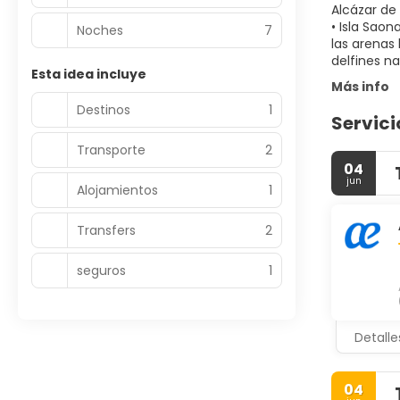
Alcázar de 
• Isla Saon
Noches
7
las arenas
Esta idea incluye
Más info
Destinos
1
Servici
Transporte
2
04
jun
Alojamientos
1
Transfers
2
seguros
1
Detalle
04