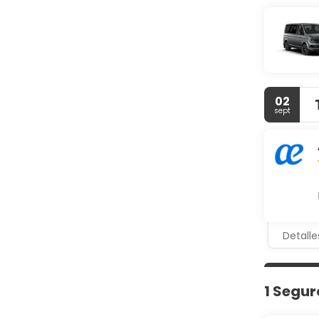
02
sept
Detalle
1 Segur