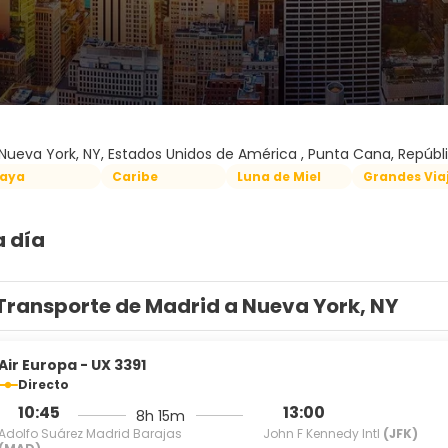
Nueva York, NY, Estados Unidos de América , Punta Cana, Repúb
laya
Caribe
Luna de Miel
Grandes Via
a día
Transporte de Madrid a Nueva York, NY
Air Europa - UX 3391
Directo
10:45
13:00
8h 15m
Adolfo Suárez Madrid Barajas
John F Kennedy Intl
(JFK)