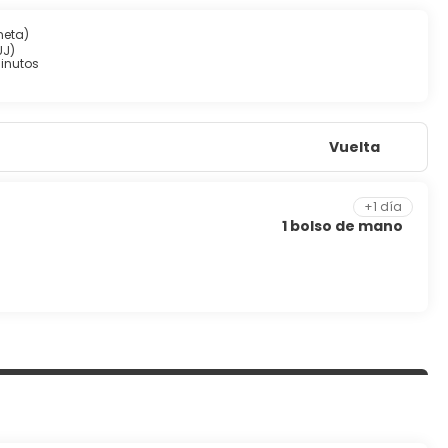
neta)
UJ)
inutos
Vuelta
+1 día
1 bolso de mano