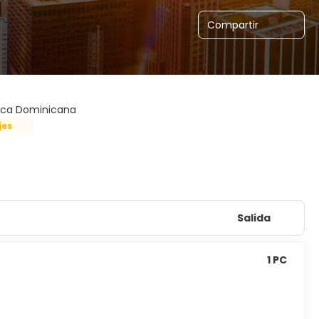
Compartir
lica Dominicana
jes
Salida
1 PC