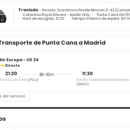
Traslado
- Privado: Económico Private Minivan (1-4) (Camio
Catalonia Royal Bávaro - Adults Only
Punta Cana Intl (P
Hora de recogida: 21:20
Tiempo máximo de espera: 60 m
Transporte de Punta Cana a Madrid
Air Europa - UX 34
Directo
21:20
11:30
8h 10m
Punta Cana Intl
(PUJ)
Adolfo Suárez Madrid Barajas
(MAD)
s del servicio
os