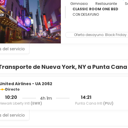
Gimnasio
Restaurante
S
CLASSIC ROOM ONE BED
CON DESAYUNO
Oferta desayuno. Black Friday.
s del servicio
Transporte de Nueva York, NY a Punta Cana
United Airlines - UA 2062
Directo
10:20
14:21
4h 1m
Newark Liberty Intl
(EWR)
Punta Cana Intl
(PUJ)
s del servicio