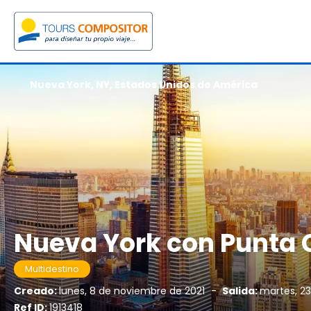
Nueva York, NY, Estados Unidos de América
Nueva York con Punta
Multidestino
Creado:
lunes, 8 de noviembre de 2021
-
Salida:
martes, 2
Ref ID:
1913418