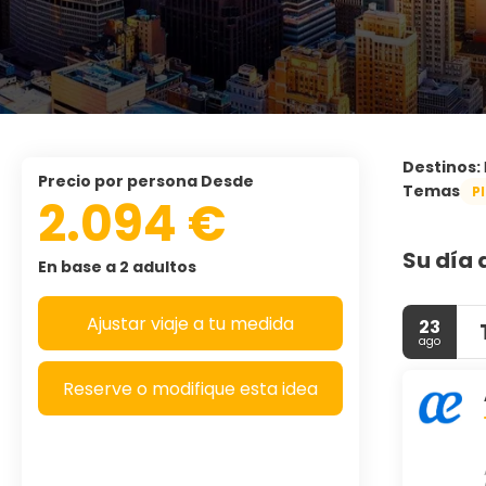
Destinos:
precio por persona Desde
Temas
P
2.094 €
Su día 
En base a 2 adultos
Ajustar viaje a tu medida
23
ago
Reserve o modifique esta idea