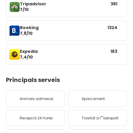
Tripadvisor
361
7/10
Booking
1324
7,8/10
Expedia
163
7,4/10
Principals serveis
Animals admesos
Aparcament
Recepció 24 hores
Trasllat a l''''aeroport