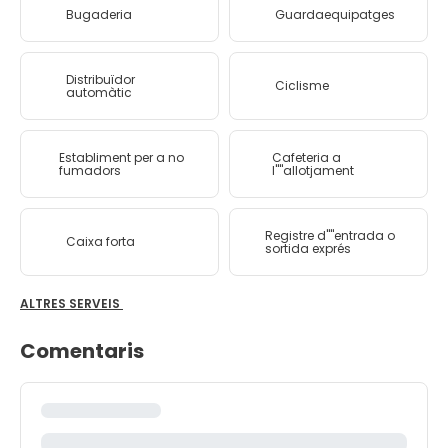
Bugaderia
Guardaequipatges
Distribuïdor
Ciclisme
automàtic
Establiment per a no
Cafeteria a
fumadors
l''''allotjament
Registre d''''entrada o
Caixa forta
sortida exprés
ALTRES SERVEIS
Comentaris