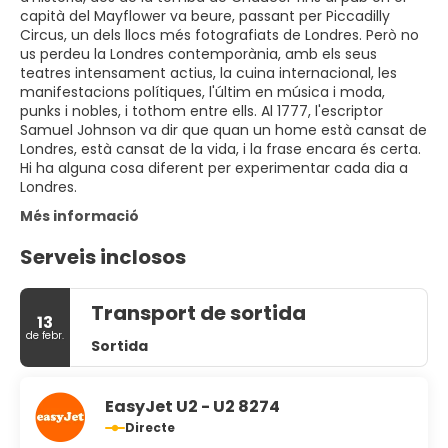
capità del Mayflower va beure, passant per Piccadilly
Circus, un dels llocs més fotografiats de Londres. Però no
us perdeu la Londres contemporània, amb els seus
teatres intensament actius, la cuina internacional, les
manifestacions polítiques, l'últim en música i moda,
punks i nobles, i tothom entre ells. Al 1777, l'escriptor
Samuel Johnson va dir que quan un home està cansat de
Londres, està cansat de la vida, i la frase encara és certa.
Hi ha alguna cosa diferent per experimentar cada dia a
Londres.
Més informació
Serveis inclosos
Transport de sortida
13
de febr.
Sortida
EasyJet U2 - U2 8274
Directe