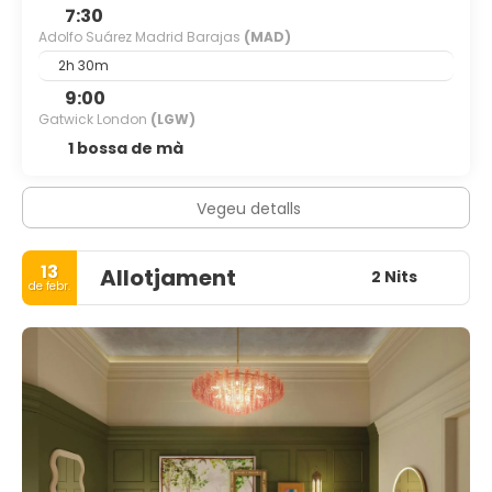
7:30
Adolfo Suárez Madrid Barajas
(MAD)
2h 30m
9:00
Gatwick London
(LGW)
1 bossa de mà
Vegeu detalls
13
Allotjament
2 Nits
de febr.