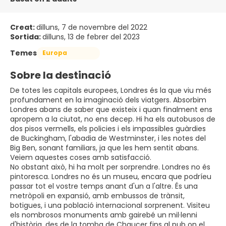
Creat:
dilluns, 7 de novembre del 2022
Sortida:
dilluns, 13 de febrer del 2023
Temes
Europa
Sobre la destinació
De totes les capitals europees, Londres és la que viu més
profundament en la imaginació dels viatgers. Absorbim
Londres abans de saber que existeix i quan finalment ens
apropem a la ciutat, no ens decep. Hi ha els autobusos de
dos pisos vermells, els policies i els impassibles guàrdies
de Buckingham, l'abadia de Westminster, i les notes del
Big Ben, sonant familiars, ja que les hem sentit abans.
Veiem aquestes coses amb satisfacció.
No obstant això, hi ha molt per sorprendre. Londres no és
pintoresca. Londres no és un museu, encara que podríeu
passar tot el vostre temps anant d'un a l'altre. És una
metròpoli en expansió, amb embussos de trànsit,
botigues, i una població internacional sorprenent. Visiteu
els nombrosos monuments amb gairebé un mil·lenni
d'història, des de la tomba de Chaucer fins al pub on el