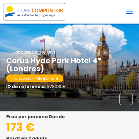
Londres, Regne Unit
Corus Hyde Park Hotel 4*
(Londres)
Transport + Allotjament
ID de referència:
3730308
preu per persona Des de
173 €
Basat en 2 adults