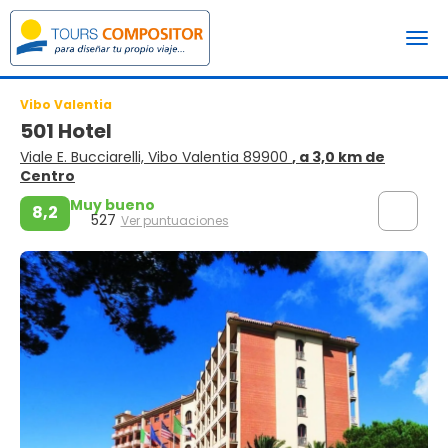
Vibo Valentia
501 Hotel
Viale E. Bucciarelli, Vibo Valentia 89900
, a 3,0 km de
Centro
Muy bueno
8,2
527
Ver puntuaciones