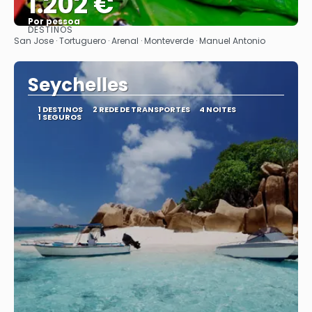
1.202 €
Por pessoa
DESTINOS
Vejo
San Jose · Tortuguero · Arenal · Monteverde · Manuel Antonio
Seychelles
1 DESTINOS
2 REDE DE TRANSPORTES
4 NOITES
1 SEGUROS