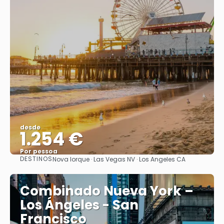
desde
1.254 €
Por pessoa
DESTINOS
Nova Iorque · Las Vegas NV · Los Angeles CA
Vejo
Combinado Nueva York –
Los Ángeles - San
Francisco