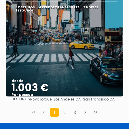
3 DESTINOS
4 REDE DE TRANSPORTES
7 NOITES
1 SEGUROS
desde
1.003 €
Por pessoa
DESTINOS
Nova Iorque · Los Angeles CA · San Francisco CA
Vejo
1
2
3