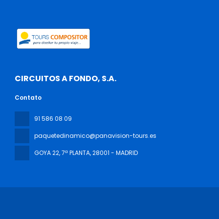
CIRCUITOS A FONDO, S.A.
Contato
91 586 08 09
paquetedinamico@panavision-tours.es
GOYA 22, 7ª PLANTA
, 28001 - MADRID