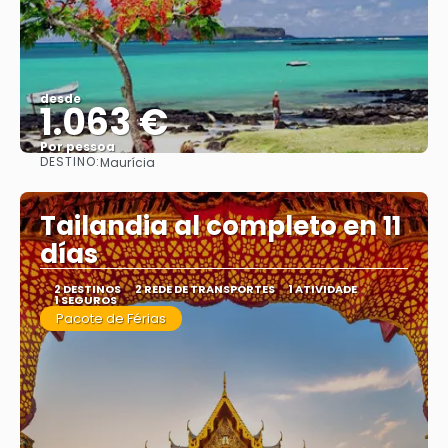
desde
1.063 €
Por pessoa
DESTINO:
Maurícia
Vejo
Tailandia al completo en 11
días
2 DESTINOS
2 REDE DE TRANSPORTES
1 ATIVIDADE
1 SEGUROS
Pacote de Férias