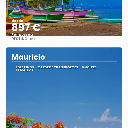
desde
897 €
Por pessoa
DESTINO:
Bali
Vejo
Mauricio
1 DESTINOS
2 REDE DE TRANSPORTES
6 NOITES
1 SEGUROS