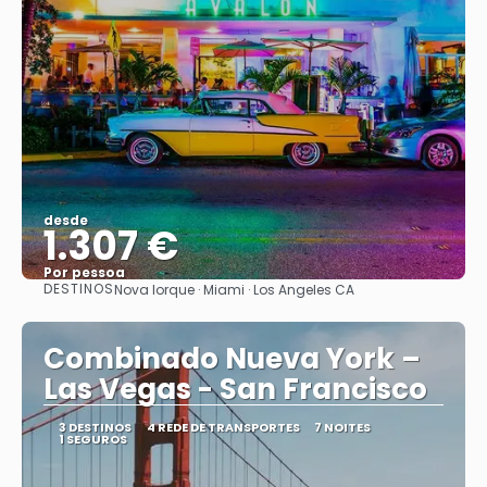
desde
1.307 €
Por pessoa
DESTINOS
Nova Iorque · Miami · Los Angeles CA
Vejo
Combinado Nueva York –
Las Vegas - San Francisco
3 DESTINOS
4 REDE DE TRANSPORTES
7 NOITES
1 SEGUROS