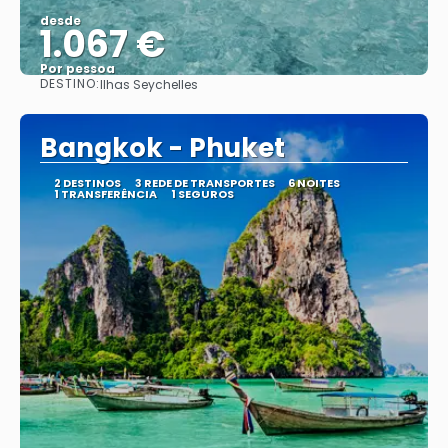
desde
1.067 €
Por pessoa
DESTINO:
Ilhas Seychelles
Vejo
Bangkok - Phuket
2 DESTINOS
3 REDE DE TRANSPORTES
6 NOITES
1 TRANSFERÊNCIA
1 SEGUROS