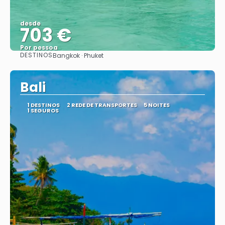
desde
703 €
Por pessoa
DESTINOS
Bangkok · Phuket
Vejo
Bali
1 DESTINOS
2 REDE DE TRANSPORTES
5 NOITES
1 SEGUROS