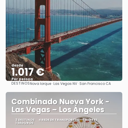
desde
1.017 €
Por pessoa
DESTINOS
Nova Iorque · Las Vegas NV · San Francisco CA
Vejo
Combinado Nueva York -
Las Vegas – Los Ángeles
3 DESTINOS
4 REDE DE TRANSPORTES
7 NOITES
1 SEGUROS