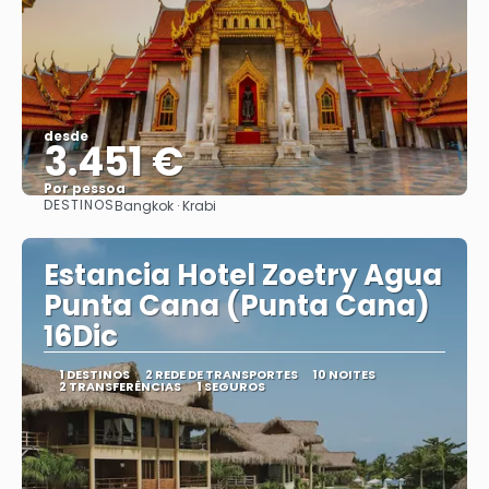
desde
3.451 €
Por pessoa
DESTINOS
Bangkok · Krabi
Vejo
Estancia Hotel Zoetry Agua
Punta Cana (Punta Cana)
16Dic
1 DESTINOS
2 REDE DE TRANSPORTES
10 NOITES
2 TRANSFERÊNCIAS
1 SEGUROS