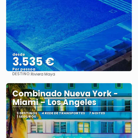
desde
3.535 €
Por pessoa
DESTINO:
Riviera Maya
Vejo
Combinado Nueva York -
Miami – Los Ángeles
3 DESTINOS
4 REDE DE TRANSPORTES
7 NOITES
1 SEGUROS