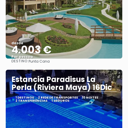
desde
4.003 €
Por pessoa
DESTINO:
Punta Cana
Vejo
Estancia Paradisus La
Perla (Riviera Maya) 16Dic
1 DESTINOS
2 REDE DE TRANSPORTES
10 NOITES
2 TRANSFERÊNCIAS
1 SEGUROS