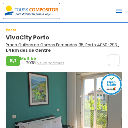
Porto
VivaCity Porto
Praca Guilherme Gomes Fernandes, 35, Porto 4050-293
,
1,4 km des de Centre
Molt bé
8,1
2038
Veure partitures