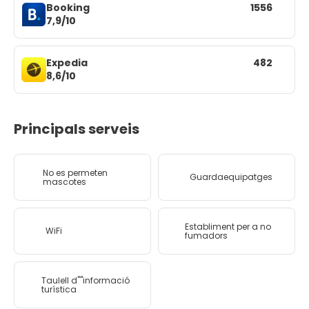
Booking
1556
7,9/10
Expedia
482
8,6/10
Principals serveis
No es permeten
Guardaequipatges
mascotes
Establiment per a no
WiFi
fumadors
Taulell d''''informació
turística