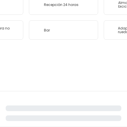
Alma
Recepción 24 horas
bicic
ara no
Adap
Bar
rued